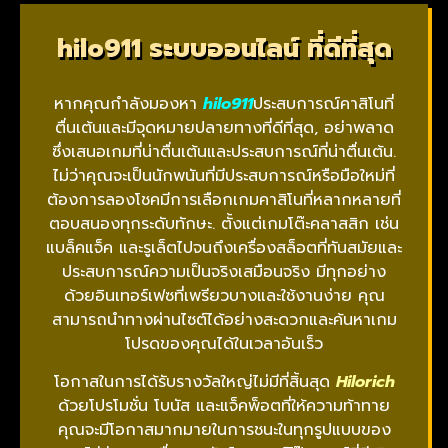
hilo911 ระบบออนไลน์ ที่ดีที่สุด
หากคุณกำลังมองหา
hilo911
ประสบการณ์คาสิโนที่
ตื่นเต้นและมีจุดหมายปลายทางที่ดีที่สุด, อย่าพลาด
ซึ่งเสนอเกมที่น่าตื่นเต้นและประสบการณ์ที่น่าตื่นเต้น.
ไม่ว่าคุณจะเป็นนักพนันที่มีประสบการณ์หรือมือใหม่ที่
ต้องการลองโชคมีการเลือกเกมคาสิโนที่หลากหลายที่
ตอบสนองทุกระดับทักษะ. ตั้งแต่เกมโต๊ะคลาสสิก เช่น
แบล็คแจ็ค และรูเล็ตไปจนถึงเครื่องสล็อตที่ทันสมัยและ
ประสบการณ์ความเป็นจริงเสมือนจริง มีทุกอย่าง
ด้วยอินเทอร์เฟซที่เพรียวบางและใช้งานง่าย คุณ
สามารถนำทางผ่านไซต์ได้อย่างสะดวกและค้นหาเกม
โปรดของคุณได้ในเวลาอันเร็ว
โอกาสในการได้รับรางวัลใหญ่ไม่มีที่สิ้นสุด
Hilorich
ด้วยโปรโมชั่น โบนัส และแจ็คพ็อตที่ให้ความท้าทาย
คุณจะมีโอกาสมากมายในการชนะในทุกรูปแบบของ