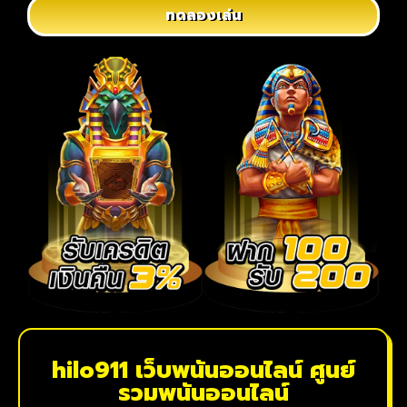
ทดลองเล่น
hilo911 เว็บพนันออนไลน์ ศูนย์
รวมพนันออนไลน์