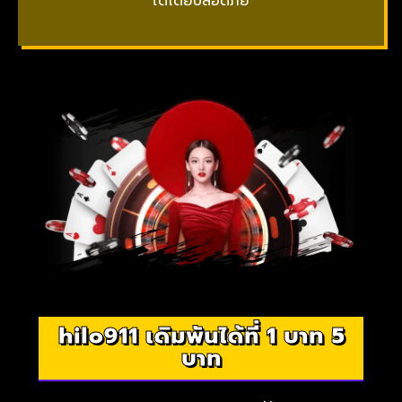
ได้โดยปลอดภัย
hilo911 เดิมพันได้ที่ 1 บาท 5
บาท