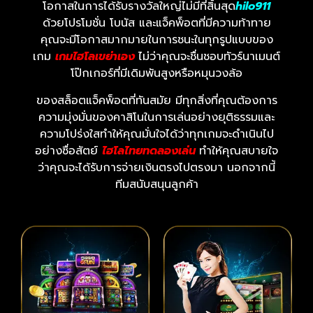
โอกาสในการได้รับรางวัลใหญ่ไม่มีที่สิ้นสุด
hilo911
ด้วยโปรโมชั่น โบนัส และแจ็คพ็อตที่มีความท้าทาย
คุณจะมีโอกาสมากมายในการชนะในทุกรูปแบบของ
เกม
เกมไฮโลเขย่าเอง
ไม่ว่าคุณจะชื่นชอบทัวร์นาเมนต์
โป๊กเกอร์ที่มีเดิมพันสูงหรือหมุนวงล้อ
ของสล็อตแจ็คพ็อตที่ทันสมัย มีทุกสิ่งที่คุณต้องการ
ความมุ่งมั่นของคาสิโนในการเล่นอย่างยุติธรรมและ
ความโปร่งใสทำให้คุณมั่นใจได้ว่าทุกเกมจะดำเนินไป
อย่างซื่อสัตย์
ไฮโลไทยทดลองเล่น
ทำให้คุณสบายใจ
ว่าคุณจะได้รับการจ่ายเงินตรงไปตรงมา นอกจากนี้
ทีมสนับสนุนลูกค้า