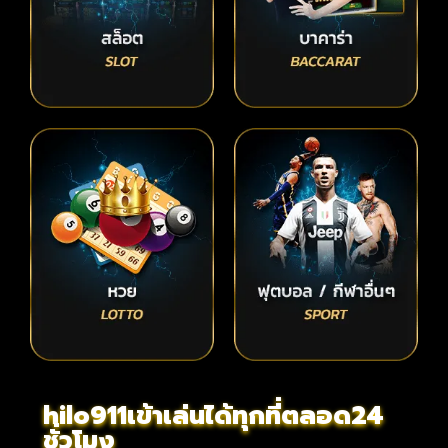
hilo911เข้าเล่นได้ทุกที่ตลอด24
ชั่วโมง