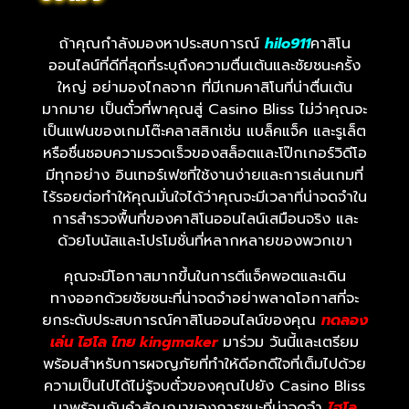
ถ้าคุณกำลังมองหาประสบการณ์
hilo911
คาสิโน
ออนไลน์ที่ดีที่สุดที่ระบุถึงความตื่นเต้นและชัยชนะครั้ง
ใหญ่ อย่ามองไกลจาก ที่มีเกมคาสิโนที่น่าตื่นเต้น
มากมาย เป็นตั๋วที่พาคุณสู่ Casino Bliss ไม่ว่าคุณจะ
เป็นแฟนของเกมโต๊ะคลาสสิกเช่น แบล็คแจ็ค และรูเล็ต
หรือชื่นชอบความรวดเร็วของสล็อตและโป๊กเกอร์วิดีโอ
มีทุกอย่าง อินเทอร์เฟซที่ใช้งานง่ายและการเล่นเกมที่
ไร้รอยต่อทำให้คุณมั่นใจได้ว่าคุณจะมีเวลาที่น่าจดจำใน
การสำรวจพื้นที่ของคาสิโนออนไลน์เสมือนจริง และ
ด้วยโบนัสและโปรโมชั่นที่หลากหลายของพวกเขา
คุณจะมีโอกาสมากขึ้นในการตีแจ็คพอตและเดิน
ทางออกด้วยชัยชนะที่น่าจดจำอย่าพลาดโอกาสที่จะ
ยกระดับประสบการณ์คาสิโนออนไลน์ของคุณ
ทดลอง
เล่น ไฮโล ไทย
kingmaker
มาร่วม วันนี้และเตรียม
พร้อมสำหรับการผจญภัยที่ทำให้ดีอกดีใจที่เต็มไปด้วย
ความเป็นไปได้ไม่รู้จบตั๋วของคุณไปยัง Casino Bliss
มาพร้อมกับคำสัญญาของการชนะที่น่าจดจำ
ไฮโล